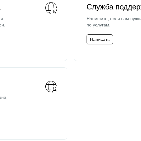
а
Служба поддер
мя
Напишите, если вам нужн
он.
по услугам.
Написать
ена,